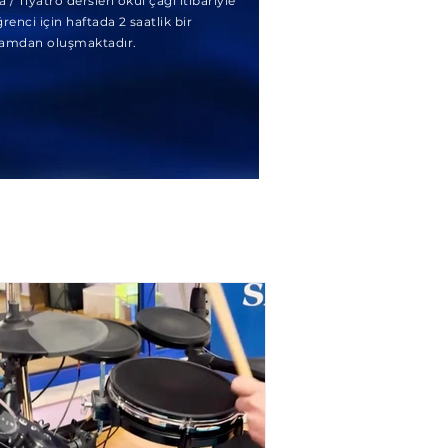
/ Tiyatro dersleri okul çağı itibariyle
renci için haftada 2 saatlik bir
amdan oluşmaktadır.