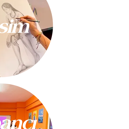
sim
ğallık.
ancı