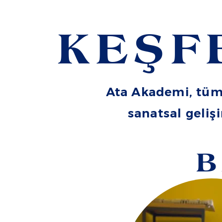
KEŞF
Ata Akademi, tüm 
sanatsal geliş
B