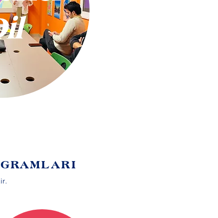
il
ğallık.
OGRAMLARI
ir.