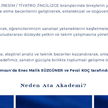
RESİM / TİYATRO /İNGİLİZCE branşlarında bireylerin yara
de etme becerilerini geliştirerek, entelektüel ve özgüven
k, öğrencilerimizin sanatsal yeteneklerini keşfetmelerin
uluslararası düzeyde yetkin ve takım çalışmasına yöne
 eleştirel analiz ve teknik beceriler kazandırarak, onla
Hedefimiz, sanatın gücüyle birlikte toplumsal gelişime 
amsun'da Enes Malik SÜZGÜNER ve Fevzi KOÇ tarafınd
Neden Ata Akademi?