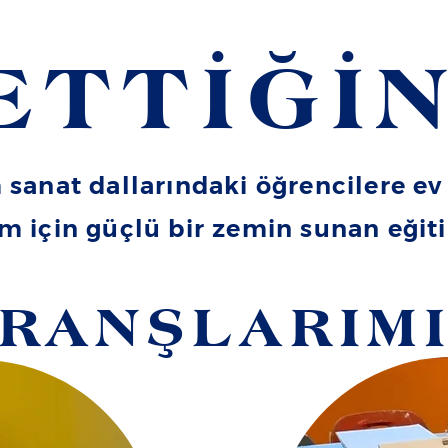
ETTİĞİN
sanat dallarındaki öğrencilere ev 
im için güçlü bir zemin sunan eğ
RANŞLARIM