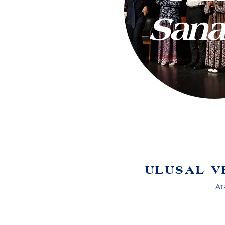
Sanat
ULUSAL V
At