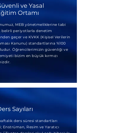
üvenli ve Yasal
ğitim Ortamı
umuz, MEB yönetmeliklerine tabi
 belirli periyotlarla denetim
inden geçer ve KVKK (Kişisel Verilerin
ması Kanunu) standartlarına %100
udur. Öğrencilerimizin güvenliği ve
miyeti bizim en büyük kırmızı
izdir.
ers Sayıları
ftalık ders süresi standartları
i; Enstrüman, Resim ve Yaratıcı