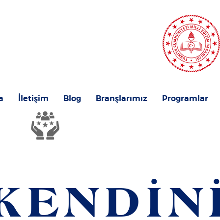
a
İletişim
Blog
Branşlarımız
Programlar
8+ YIL
DENEYİM
KENDİN