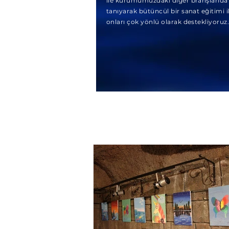
ile kurumumuzdaki diğer branşlarıda
tanıyarak bütüncül bir sanat eğitimi i
onları çok yönlü olarak destekliyoruz