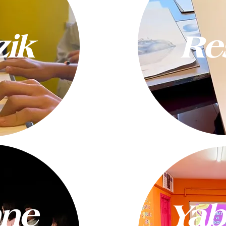
ik
Re
Do
ne
Yab