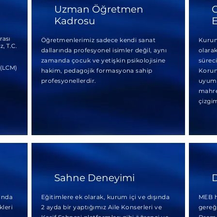
Uzman Öğretmen
G
Kadrosu
E
rası
Öğretmenlerimiz sadece kendi sanat
Kurum
z, T.C.
dallarında profesyonel isimler değil, aynı
olarak
zamanda çocuk ve yetişkin psikolojisine
sürec
 (LCM)
hakim, pedagojik formasyona sahip
Korun
profesyonellerdir.
uyuml
mahre
çizgim
Sahne Deneyimi
D
ında
Eğitimlere ek olarak, kurum içi ve dışında
MEB ha
leri
2 ayda bir yaptığımız Aile Konserleri ve
gereğ