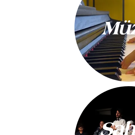
Müz
Sah