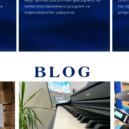
Keşif Sahnesi platformları gibi öğrenci ve
Drama 
le
velilerimizi destekleyici program ve
her öğ
.
organizasyonları yapıyoruz.
progr
BLOG