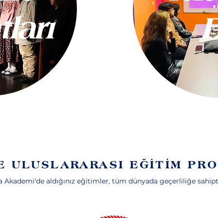
ları
D
Do
E ULUSLARARASI EĞİTİM PR
a Akademi'de aldığınız eğitimler, tüm dünyada geçerliliğe sahipt