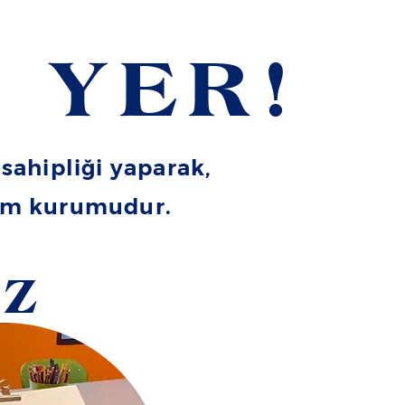
 YER!
sahipliği yaparak,
itim kurumudur.
IZ