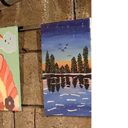
Gitar
Resim:
Güzel
Sanatlar
Sınavları