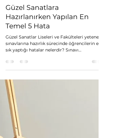
Enes Malik SÜZGÜNER
30 Tem
2 dakikada okunur
Güzel Sanatlara
Hazırlanırken Yapılan En
Temel 5 Hata
Güzel Sanatlar Liseleri ve Fakülteleri yetenek
sınavlarına hazırlık sürecinde öğrencilerin en
sık yaptığı hatalar nelerdir? Sınavı
kazanmanın püf noktaları.