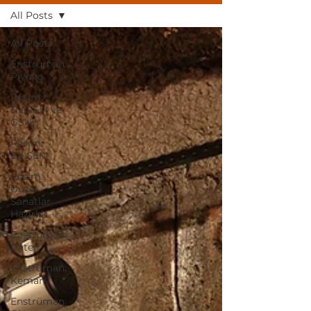
All Posts
All Posts
Enstrüman:
Piyano
Resim:
BİLSEM ve
GSH
Resim:
BİLSEM
Resim:
Güzel
Sanatlar
Hazırlık
Enstrüman:
Bateri
Enstrüman:
Keman
Enstrüman: