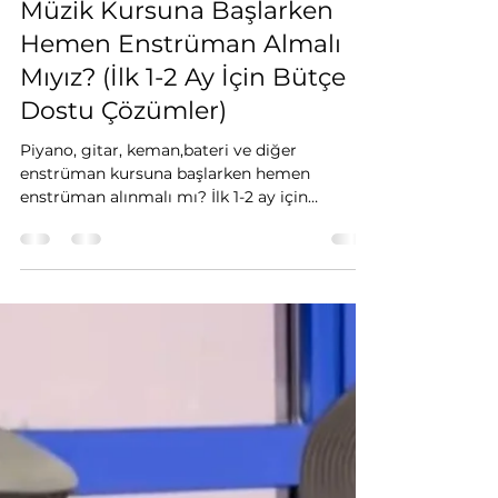
Fevzi KOÇ
25 Tem
2 dakikada okunur
Müzik Kursuna Başlarken
Hemen Enstrüman Almalı
Mıyız? (İlk 1-2 Ay İçin Bütçe
Dostu Çözümler)
Piyano, gitar, keman,bateri ve diğer
enstrüman kursuna başlarken hemen
enstrüman alınmalı mı? İlk 1-2 ay için
masrafsız ve pratik çalışma alternatifleri Ata
Akademi'de.